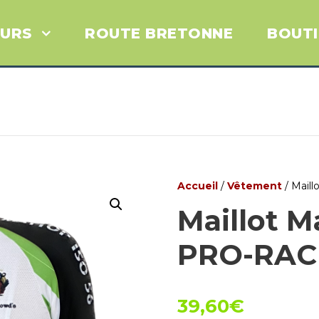
URS
ROUTE BRETONNE
BOUT
Accueil
/
Vêtement
/ Mail
Maillot 
PRO-RAC
39,60
€