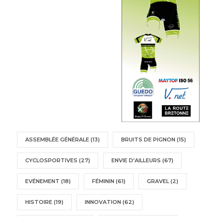
ASSEMBLÉE GÉNÉRALE
(13)
BRUITS DE PIGNON
(15)
CYCLOSPORTIVES
(27)
ENVIE D'AILLEURS
(67)
EVÉNEMENT
(18)
FÉMININ
(61)
GRAVEL
(2)
HISTOIRE
(19)
INNOVATION
(62)