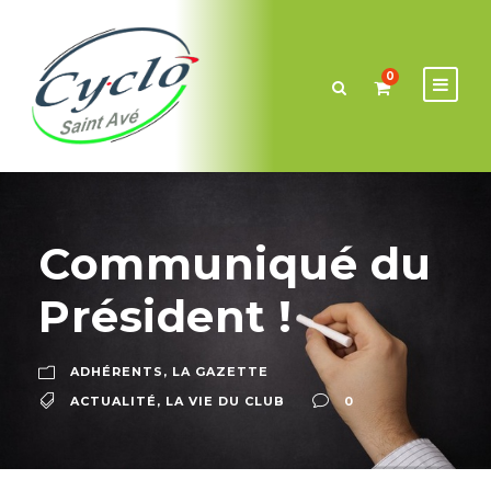
0
Communiqué du
Président !
ADHÉRENTS
,
LA GAZETTE
ACTUALITÉ
,
LA VIE DU CLUB
0