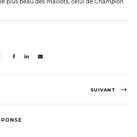
r le plus beau des maillots, celui de Champion
SUIVANT
SPONSE