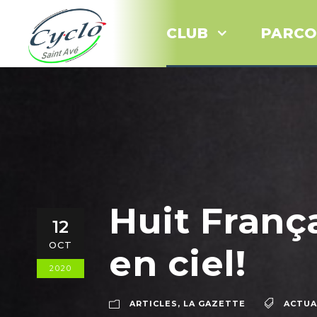
CLUB
PARCO
Huit França
12
OCT
en ciel!
2020
ARTICLES
,
LA GAZETTE
ACTUA