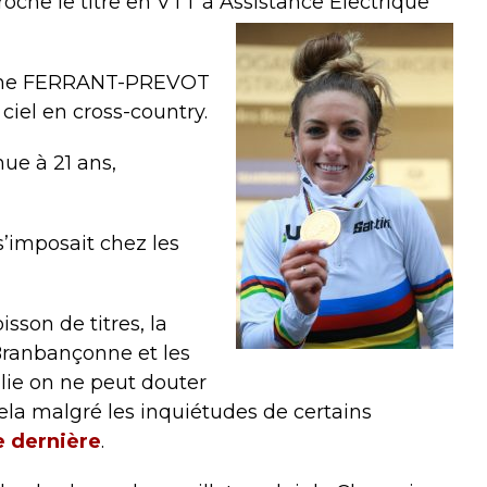
che le titre en VTT à Assistance Electrique
uline FERRANT-PREVOT
 ciel en cross-country.
ue à 21 ans,
’imposait chez les
sson de titres, la
 Branbançonne et les
lie on ne peut douter
ela malgré les inquiétudes de certains
e dernière
.