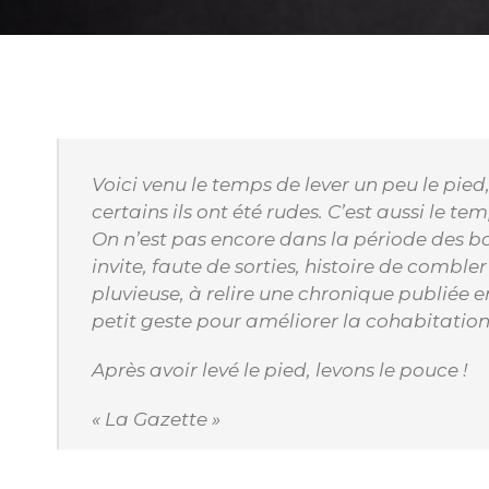
Voici venu le temps de lever un peu le pied,
certains ils ont été rudes. C’est aussi le te
On n’est pas encore dans la période des b
invite, faute de sorties, histoire de combl
pluvieuse, à relire une chronique publiée 
petit geste pour améliorer la cohabitation 
Après avoir levé le pied, levons le pouce !
« La Gazette »