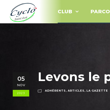
CLUB
PARCO
Levons le 
05
NOV
ADHÉRENTS
,
ARTICLES
,
LA GAZETTE
2023