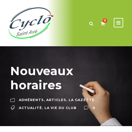
0
Nouveaux
horaires
ADHÉRENTS
,
ARTICLES
,
LA GAZETTE
ACTUALITÉ
,
LA VIE DU CLUB
0