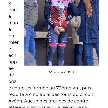
x
parti
e
d’un
e
pre
mièr
e
éch
app
ée
Maxime PRIOLET
de
onz
e coureurs formée au 72ème km, puis
réduite à cinq au fil des tours du circuit
Avéen. Aucun des groupes de contre-
attaque n’est parvenu à rejoindre ce