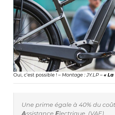
Oui, c’est possible !
– Montage : JY.LP –
« La
Une prime égale à 40% du coût
A
ssistance
E
lectrique. (VAE)