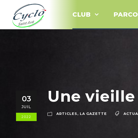
CLUB
PARCO
Une vieill
03
JUIL
ARTICLES
,
LA GAZETTE
ACTUA
2022