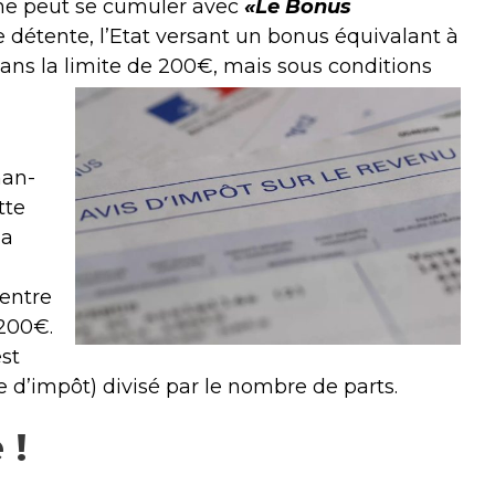
ime peut se cumuler avec
«Le Bonus
ble détente, l’Etat versant un bonus équivalant à
dans la limite de 200€, mais sous conditions
han-
tte
la
 entre
 200€.
est
le d’impôt) divisé par le nombre de parts.
 !