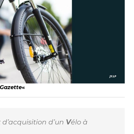
 Gazette
«
 d’acquisition d’un
V
élo à