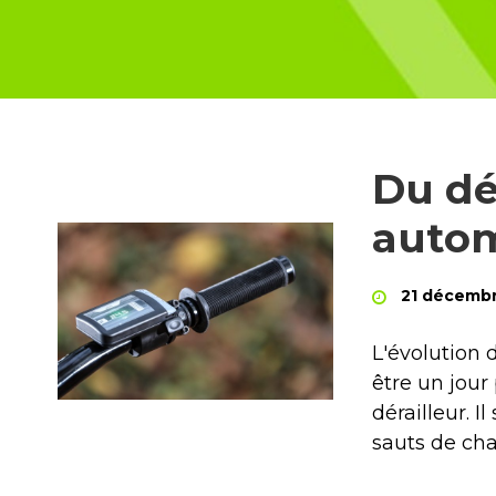
Du dér
autom
21 décemb
L'évolution 
être un jour
dérailleur. I
sauts de cha