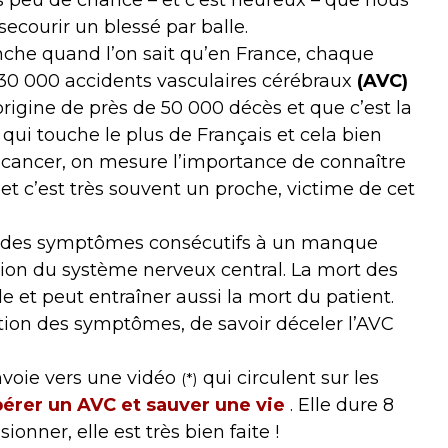
rès peu de chance – et c’est heureux – que nous
secourir un blessé par balle.
che quand l’on sait qu’en France, chaque
30 000 accidents vasculaires cérébraux
(AVC)
’origine de près de 50 000 décès et que c’est la
qui touche le plus de Français et cela bien
 cancer, on mesure l’importance de connaître
et c’est très souvent un proche, victime de cet
té des symptômes consécutifs à un manque
tion du système nerveux central. La mort des
e et peut entraîner aussi la mort du patient.
tation des symptômes, de savoir déceler l’AVC
nvoie vers une vidéo
qui circulent sur les
(*)
pérer un AVC et sauver une vie
. Elle dure 8
onner, elle est très bien faite !