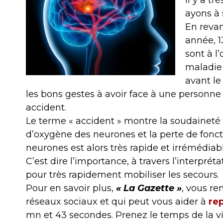
Il y a t
ayons à 
En revan
année, 1
sont à l
maladie 
avant le
les bons gestes à avoir face à une personne 
accident.
Le terme « accident » montre la soudaine
d’oxygène des neurones et la perte de fonc
neurones est alors très rapide et irrémédiabl
C’est dire l’importance, à travers l’interpré
pour très rapidement mobiliser les secours.
Pour en savoir plus,
« La Gazette »
, vous re
réseaux sociaux et qui peut vous aider à
re
mn et 43 secondes. Prenez le temps de la visi