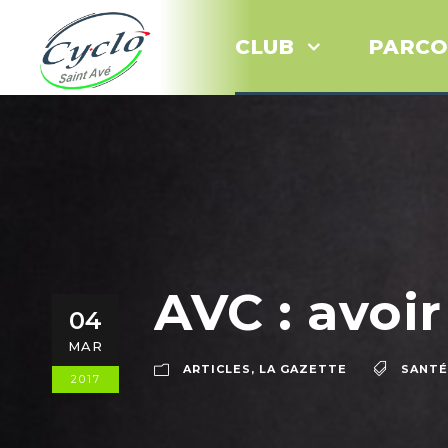
CLUB
PARCO
AVC : avoir
04
MAR
ARTICLES
,
LA GAZETTE
SANTÉ
2017