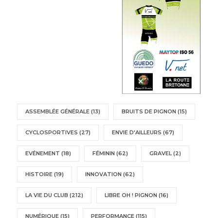
ASSEMBLÉE GÉNÉRALE
(13)
BRUITS DE PIGNON
(15)
CYCLOSPORTIVES
(27)
ENVIE D'AILLEURS
(67)
EVÉNEMENT
(18)
FÉMININ
(62)
GRAVEL
(2)
HISTOIRE
(19)
INNOVATION
(62)
LA VIE DU CLUB
(212)
LIBRE OH ! PIGNON
(16)
NUMÉRIQUE
(15)
PERFORMANCE
(115)