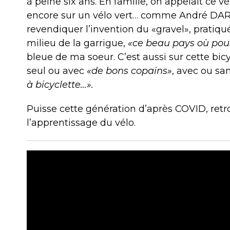
à peine six ans. En famille, on appelait ce vé
encore sur un vélo vert… comme André DARR
revendiquer l’invention du «gravel», prati
milieu de la garrigue,
«ce beau pays où pouss
bleue de ma soeur. C’est aussi sur cette bic
seul ou avec
«de bons copains»
, avec ou sa
à bicyclette…».
Puisse cette génération d’après COVID, retro
l’apprentissage du vélo.