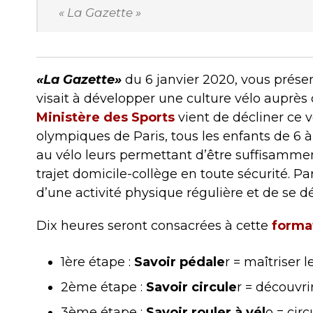
« La Gazette »
«La Gazette»
du 6 janvier 2020, vous présen
visait à développer une culture vélo auprès 
Ministère des Sports
vient de décliner ce v
olympiques de Paris, tous les enfants de 6 à
au vélo leurs permettant d’être suffisammen
trajet domicile-collège en toute sécurité. Par 
d’une activité physique régulière et de se 
Dix heures seront consacrées à cette
forma
1ère étape :
Savoir pédale
r = maîtriser 
2ème étape :
Savoir circule
r = découvri
3ème étape :
Savoir rouler à vél
o = cir