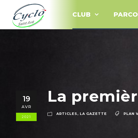
CLUB
PARCO
La premièr
19
AVR
ARTICLES
,
LA GAZETTE
PLAN 
2021