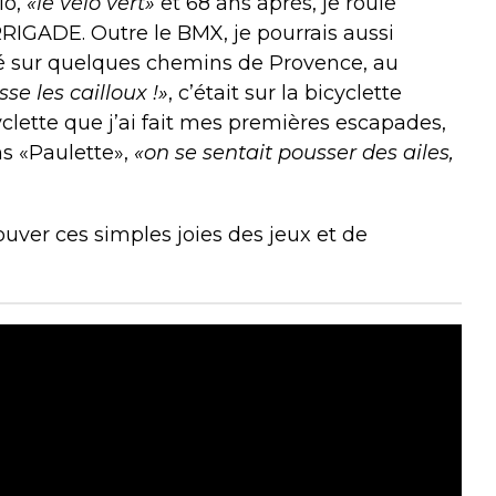
lo,
«le vélo vert»
et 68 ans après, je roule
IGADE. Outre le BMX, je pourrais aussi
qué sur quelques chemins de Provence, au
e les cailloux !»
, c’était sur la bicyclette
yclette que j’ai fait mes premières escapades,
ns «Paulette»,
«on se sentait pousser des ailes,
uver ces simples joies des jeux et de