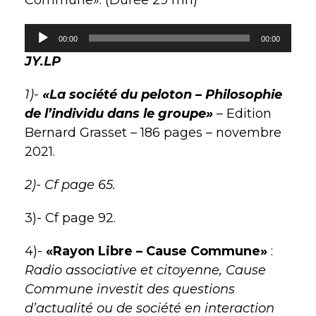
L
00:00
00:00
e
JY.LP
c
t
1)-
«La société du peloton – Philosophie
e
de l’individu dans le groupe»
– Edition
u
Bernard Grasset – 186 pages – novembre
r
2021.
a
u
2)- Cf page 65.
d
3)- Cf page 92.
i
o
4)-
«Rayon Libre – Cause Commune»
:
Radio associative et citoyenne, Cause
Commune investit des questions
d’actualité ou de société en interaction