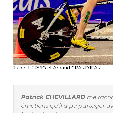
Julien HERVIO et Arnaud GRANDJEAN
Patrick CHEVILLARD
me raconta
émotions qu’il a pu partager ave