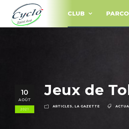
CLUB
PARCO
Jeux de Tok
10
AOÛT
ARTICLES
,
LA GAZETTE
ACTUA
2021