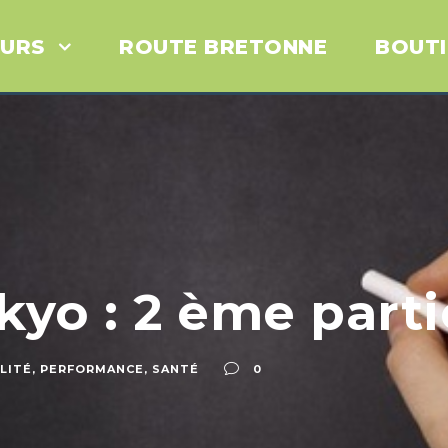
URS
ROUTE BRETONNE
BOUT
yo : 2 ème partie
LITÉ
,
PERFORMANCE
,
SANTÉ
0