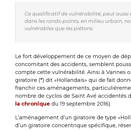
Ce qualificatif de vulnérabilité, peut aussi 
dans les ronds-points, en milieu urbain, n
vulnérables que les piétons.
Le fort développement de ce moyen de dép
concomitant des accidents, semblent pousse
compte cette vulnérabilité. Ainsi à Vannes o
giratoire (*) dit «Hollandais» qui de fait donn
franchir ces aménagements, particulièreme
nombre de cyclos de Saint Avé accidentés da
la chronique
du 19 septembre 2016).
L’aménagement d’un giratoire de type «Hollan
d’un giratoire concentrique spécifique, rése