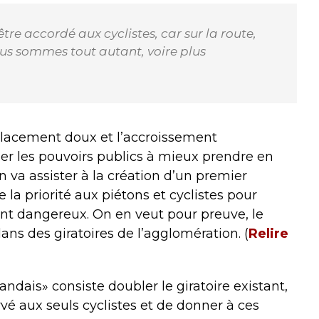
être accordé aux cyclistes, car sur la route,
ous sommes tout autant, voire plus
lacement doux et l’accroissement
r les pouvoirs publics à mieux prendre en
n va assister à la création d’un premier
e la priorité aux piétons et cyclistes pour
nt dangereux. On en veut pour preuve, le
ns des giratoires de l’agglomération. (
Relire
dais» consiste doubler le giratoire existant,
rvé aux seuls cyclistes et de donner à ces