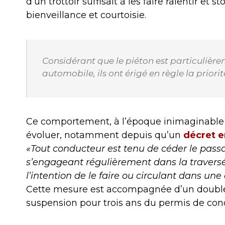
d’un trottoir suffisait à les faire ralentir et
bienveillance et courtoisie.
Considérant que le piéton est particulière
automobile, ils ont érigé en règle la prior
Ce comportement, à l’époque inimaginable 
évoluer, notamment depuis qu’un
décret e
«Tout conducteur est tenu de céder le passa
s’engageant régulièrement dans la travers
l’intention de le faire ou circulant dans un
Cette mesure est accompagnée d’un double
suspension pour trois ans du permis de con