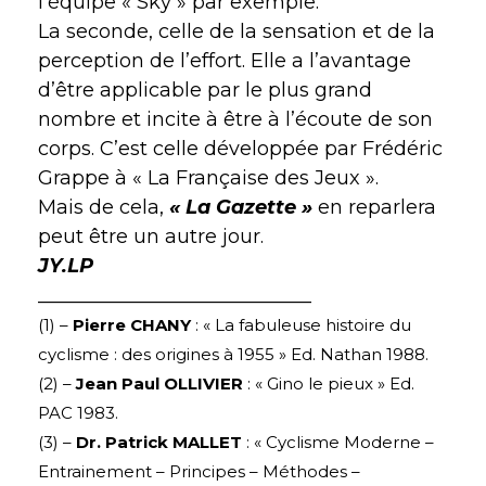
l’équipe « Sky » par exemple.
La seconde, celle de la sensation et de la
perception de l’effort. Elle a l’avantage
d’être applicable par le plus grand
nombre et incite à être à l’écoute de son
corps. C’est celle développée par Frédéric
Grappe à « La Française des Jeux ».
Mais de cela,
« La Gazette »
en reparlera
peut être un autre jour.
JY.LP
____________________________
(1) –
Pierre CHANY
: « La fabuleuse histoire du
cyclisme : des origines à 1955 » Ed. Nathan 1988.
(2) –
Jean Paul OLLIVIER
: « Gino le pieux » Ed.
PAC 1983.
(3) –
Dr. Patrick MALLET
: « Cyclisme Moderne –
Entrainement – Principes – Méthodes –